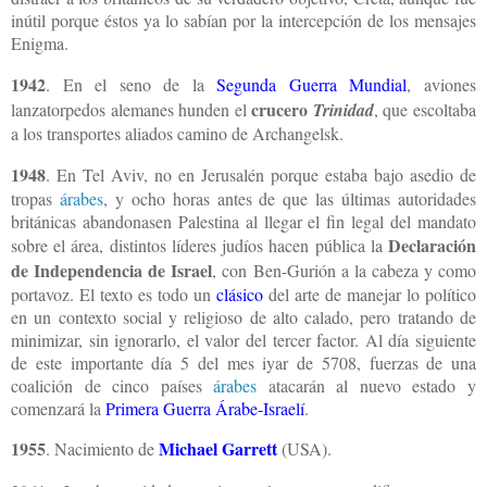
inútil porque éstos ya lo sabían por la intercepción de los mensajes
Enigma.
1942
. En el seno de la
Segunda Guerra Mundial
, aviones
crucero
lanzatorpedos alemanes hunden el
Trinidad
, que escoltaba
a los transportes aliados camino de Archangelsk.
1948
. En Tel Aviv, no en Jerusalén porque estaba bajo asedio de
tropas
árabes
, y ocho horas antes de que las últimas autoridades
británicas abandonasen Palestina al llegar el fin legal del mandato
Declaración
sobre el área, distintos líderes judíos hacen pública la
de Independencia de Israel
, con Ben-Gurión a la cabeza y como
portavoz. El texto es todo un
clásico
del arte de manejar lo político
en un contexto social y religioso de alto calado, pero tratando de
minimizar, sin ignorarlo, el valor del tercer factor. Al día siguiente
de este importante día 5 del mes iyar de 5708, fuerzas de una
coalición de cinco países
árabes
atacarán al nuevo estado y
comenzará la
Primera Guerra Árabe-Israelí
.
1955
Michael Garrett
. Nacimiento de
(USA).