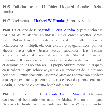
1925
H. Rider Haggard
. Fallecimiento de
(Londres, Reino
Unido).
1927
Herbert W. Franke
. Nacimiento de
(Viena, Austria).
1940
. En el seno de la
Segunda Guerra Mundial
y para quebrar la
voluntad de resistencia holandesa, Hitler ordena ataques aéreos
Rotterdam
sobre
. La muerte de cerca de un millar de civiles
holandeses es multiplicada con efectos propagandísticos por los
aliados hasta cifras treinta veces superiores. Las fuerzas
aerotransportadas alemanas al mando de Student entran en
Rotterdam (llegan a usar el tranvía) y se producen disparos durante
el desarme de los holandeses. El propio Student recibe un disparo
en la cabeza, al que sobrevive gracias a la operación de un cirujano
holandés. Simultáneamente, las tropas alemanas comienzan a rodear
a los ejércitos aliados penetrando por la cabeza de puente cercana a
Sedán
, aunque bajo continuo bombardeo aliado.
1941
. En el seno de la
Segunda Guerra Mundial
, Alemania
Malta
comienza el bombardeo en masa de
. Era un ardid para
distraer a los británicos de su verdadero objetivo, Creta, aunque fue