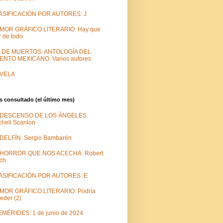
ASIFICACIÓN POR AUTORES: J
MOR GRÁFICO LITERARIO: Hay que
r de todo
A DE MUERTOS. ANTOLOGÍA DEL
ENTO MEXICANO. Varios autores
VELA
 consultado (el último mes)
 DESCENSO DE LOS ÁNGELES.
chell Scanlon
DELFÍN. Sergio Bambarén
 HORROR QUE NOS ACECHA. Robert
ch
ASIFICACIÓN POR AUTORES: E
MOR GRÁFICO LITERARIO: Podría
eder (2)
MÉRIDES: 1 de junio de 2024