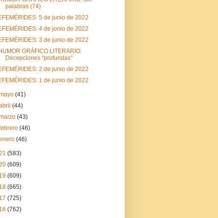
palabras (74)
EFEMÉRIDES: 5 de junio de 2022
EFEMÉRIDES: 4 de junio de 2022
EFEMÉRIDES: 3 de junio de 2022
HUMOR GRÁFICO LITERARIO:
Decepciones "profundas"
EFEMÉRIDES: 2 de junio de 2022
EFEMÉRIDES: 1 de junio de 2022
mayo
(41)
abril
(44)
marzo
(43)
febrero
(46)
enero
(46)
21
(583)
20
(609)
19
(609)
18
(665)
17
(725)
16
(762)