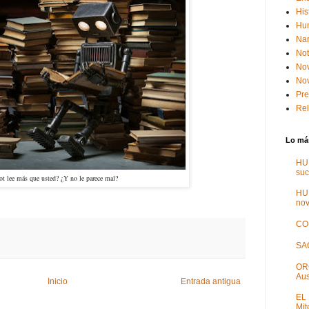
His
Hum
Nar
Not
No
Nov
Pr
Rel
Lo más
HU
suc
ot lee más que usted? ¿Y no le parece mal?
HU
nov
CO
SA
OR
Aus
Inicio
Entrada antigua
EL
Mit