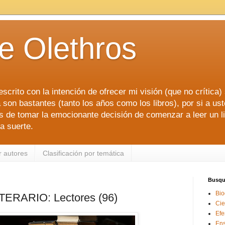
de Olethros
scrito con la intención de ofrecer mi visión (que no crítica)
 son bastantes (tanto los años como los libros), por si a ust
de tomar la emocionante decisión de comenzar a leer un libr
a suerte.
r autores
Clasificación por temática
Busque
Bio
RARIO: Lectores (96)
Cie
Efe
En