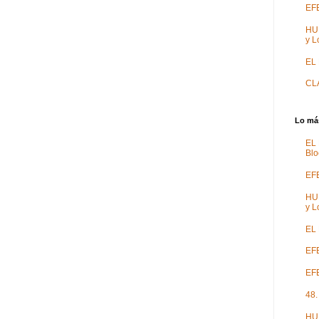
EF
HU
y L
EL
CL
Lo más
EL
Blo
EF
HU
y L
EL
EFE
EFE
48.
HU