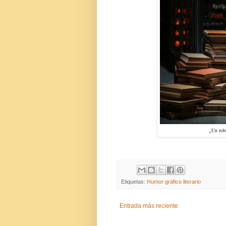
¿Un rob
Etiquetas:
Humor gráfico literario
Entrada más reciente