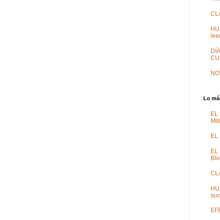
CL
HU
lee
DÍ
CU
NO
Lo más
EL
Mit
EL 
EL
Blo
CL
HU
suc
EFE