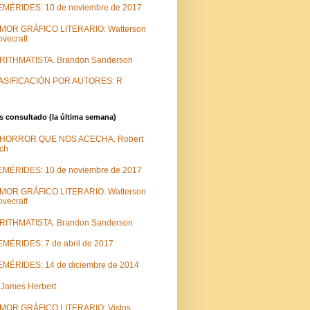
EMÉRIDES: 10 de noviembre de 2017
MOR GRÁFICO LITERARIO: Watterson
ovecraft
 RITHMATISTA. Brandon Sanderson
ASIFICACIÓN POR AUTORES: R
 consultado (la última semana)
 HORROR QUE NOS ACECHA. Robert
ch
EMÉRIDES: 10 de noviembre de 2017
MOR GRÁFICO LITERARIO: Watterson
ovecraft
 RITHMATISTA. Brandon Sanderson
MÉRIDES: 7 de abril de 2017
MÉRIDES: 14 de diciembre de 2014
 James Herbert
MOR GRÁFICO LITERARIO: Vistos