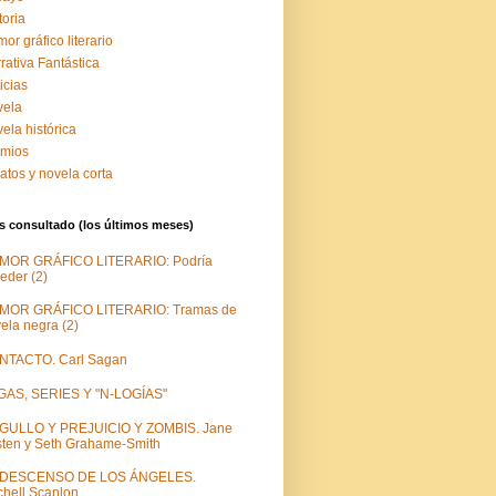
toria
or gráfico literario
rativa Fantástica
icias
vela
ela histórica
emios
atos y novela corta
 consultado (los últimos meses)
MOR GRÁFICO LITERARIO: Podría
eder (2)
MOR GRÁFICO LITERARIO: Tramas de
ela negra (2)
NTACTO. Carl Sagan
GAS, SERIES Y "N-LOGÍAS"
GULLO Y PREJUICIO Y ZOMBIS. Jane
ten y Seth Grahame-Smith
 DESCENSO DE LOS ÁNGELES.
chell Scanlon