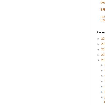
des
EF
HU
Con
Las re
►
20
►
20
►
20
►
20
▼
20
►
►
►
►
►
►
▼