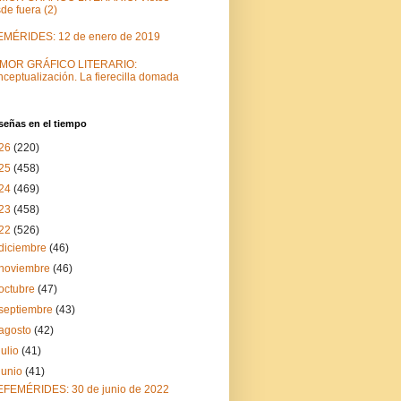
de fuera (2)
EMÉRIDES: 12 de enero de 2019
MOR GRÁFICO LITERARIO:
ceptualización. La fierecilla domada
señas en el tiempo
26
(220)
25
(458)
24
(469)
23
(458)
22
(526)
diciembre
(46)
noviembre
(46)
octubre
(47)
septiembre
(43)
agosto
(42)
julio
(41)
junio
(41)
EFEMÉRIDES: 30 de junio de 2022