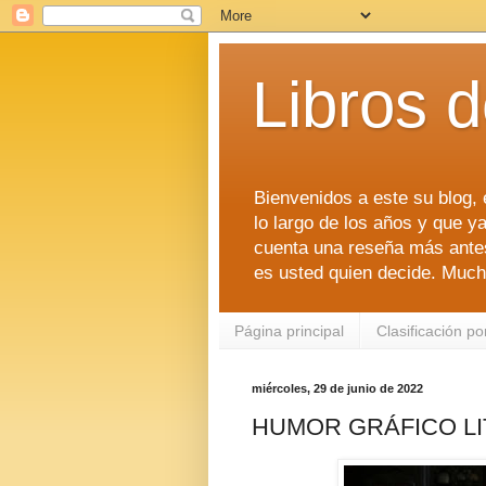
Libros 
Bienvenidos a este su blog, e
lo largo de los años y que ya
cuenta una reseña más antes 
es usted quien decide. Much
Página principal
Clasificación po
miércoles, 29 de junio de 2022
HUMOR GRÁFICO LITE