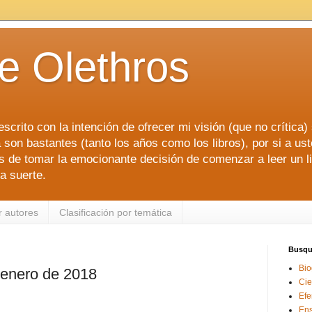
de Olethros
scrito con la intención de ofrecer mi visión (que no crítica)
 son bastantes (tanto los años como los libros), por si a ust
de tomar la emocionante decisión de comenzar a leer un libr
a suerte.
r autores
Clasificación por temática
Busque
Bio
enero de 2018
Cie
Efe
En