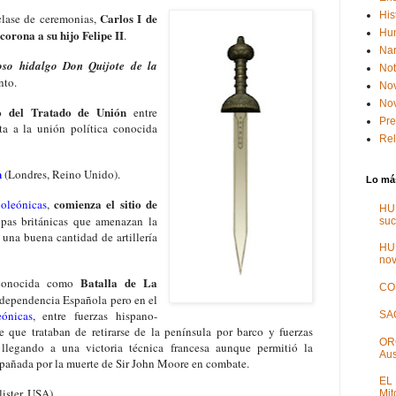
His
Carlos I de
clase de ceremonias,
 corona a su hijo Felipe II
Hum
.
Nar
oso hidalgo Don Quijote de la
Not
nto.
No
Nov
o del Tratado de Unión
entre
Pr
rta a la unión política conocida
Rel
n
(Londres, Reino Unido).
Lo más
comienza el sitio de
oleónicas
,
HU
pas británicas que amenazan la
suc
 una buena cantidad de artillería
HU
nov
Batalla de La
 conocida como
CO
Independencia Española pero en el
ónicas
, entre fuerzas hispano-
SA
 que trataban de retirarse de la península por barco y fuerzas
OR
 llegando a una victoria técnica francesa aunque permitió la
Aus
mpañada por la muerte de Sir John Moore en combate.
EL
ister, USA).
Mit