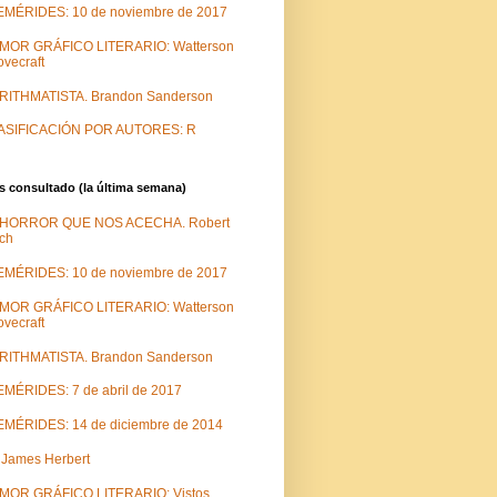
EMÉRIDES: 10 de noviembre de 2017
MOR GRÁFICO LITERARIO: Watterson
ovecraft
 RITHMATISTA. Brandon Sanderson
ASIFICACIÓN POR AUTORES: R
 consultado (la última semana)
 HORROR QUE NOS ACECHA. Robert
ch
EMÉRIDES: 10 de noviembre de 2017
MOR GRÁFICO LITERARIO: Watterson
ovecraft
 RITHMATISTA. Brandon Sanderson
MÉRIDES: 7 de abril de 2017
MÉRIDES: 14 de diciembre de 2014
 James Herbert
MOR GRÁFICO LITERARIO: Vistos