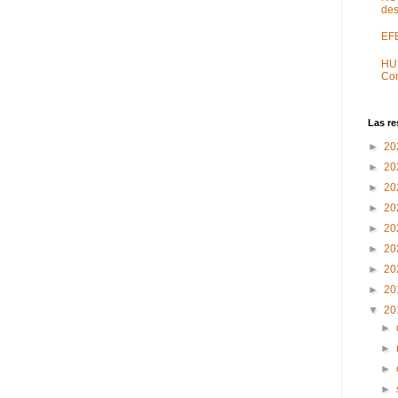
des
EF
HU
Con
Las re
►
20
►
20
►
20
►
20
►
20
►
20
►
20
►
20
▼
20
►
►
►
►