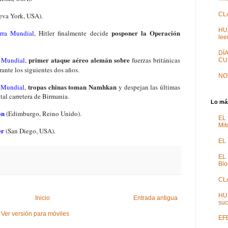
CL
va York, USA).
HU
posponer la Operación
rra Mundial
, Hitler finalmente decide
lee
DÍ
primer ataque aéreo alemán sobre
 Mundial
,
fuerzas británicas
CU
rante los siguientes dos años.
NO
tropas chinas toman Namhkan
 Mundial
,
y despejan las últimas
tal carretera de Birmania.
Lo más
on
(Edimburgo, Reino Unido).
EL
Mit
er
(San Diego, USA).
EL 
EL
Blo
CL
HU
Inicio
Entrada antigua
suc
Ver versión para móviles
EFE