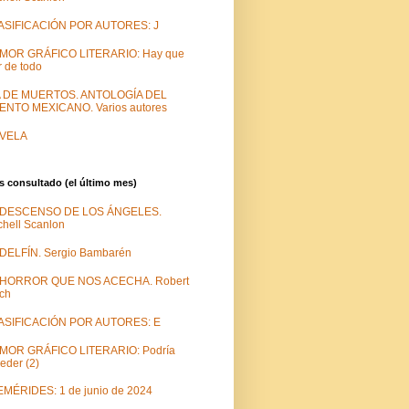
ASIFICACIÓN POR AUTORES: J
MOR GRÁFICO LITERARIO: Hay que
r de todo
A DE MUERTOS. ANTOLOGÍA DEL
ENTO MEXICANO. Varios autores
VELA
 consultado (el último mes)
 DESCENSO DE LOS ÁNGELES.
chell Scanlon
DELFÍN. Sergio Bambarén
 HORROR QUE NOS ACECHA. Robert
ch
ASIFICACIÓN POR AUTORES: E
MOR GRÁFICO LITERARIO: Podría
eder (2)
MÉRIDES: 1 de junio de 2024