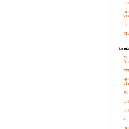
EF
HU
y L
EL
CL
Lo más
EL
Blo
EF
HU
y L
EL
EFE
EFE
48.
HU