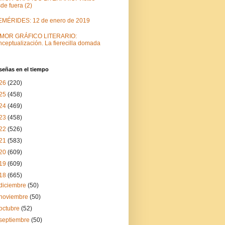
de fuera (2)
EMÉRIDES: 12 de enero de 2019
MOR GRÁFICO LITERARIO:
ceptualización. La fierecilla domada
señas en el tiempo
26
(220)
25
(458)
24
(469)
23
(458)
22
(526)
21
(583)
20
(609)
19
(609)
18
(665)
diciembre
(50)
noviembre
(50)
octubre
(52)
septiembre
(50)