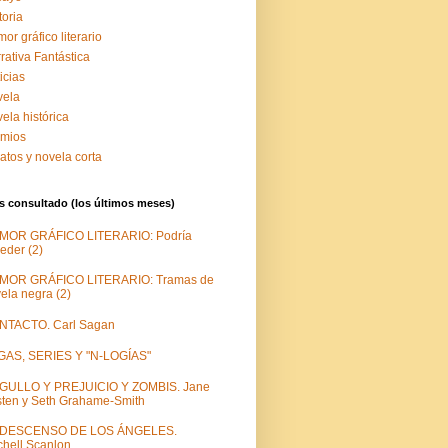
toria
or gráfico literario
rativa Fantástica
icias
vela
ela histórica
emios
atos y novela corta
 consultado (los últimos meses)
MOR GRÁFICO LITERARIO: Podría
eder (2)
MOR GRÁFICO LITERARIO: Tramas de
ela negra (2)
NTACTO. Carl Sagan
GAS, SERIES Y "N-LOGÍAS"
GULLO Y PREJUICIO Y ZOMBIS. Jane
ten y Seth Grahame-Smith
 DESCENSO DE LOS ÁNGELES.
chell Scanlon