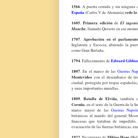
1566
. A puerta cerrada y sin ninguna 
España
cede la
(Carlos V de Alemania)
1605
Primera edición
.
de
El ingeni
Mancha
, llamado Quixote en ese mome
1707
Aprobación en el parlament
.
Inglaterra y Escocia, abriendo la pue
como Gran Bretaña.
1794
Edward Gibbo
. Fallecimiento de
1807
. En el marco de las
Guerras Nap
Montevideo
con el desembarco de tro
ciudad, protegida por tropas españolas,
y unas importantes murallas.
1809
Batalla de Elviña
.
, también
Coruña
, en el seno de la Guerra de la 
marco mayor de las
Guerras Napole
británicas al mando del general Moore
francesas que trataban de impedirlo,
evacuación de las fuerzas británicas, e
1922
Mikiso Hane
. Nacimiento de
(Holl