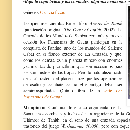
-Bajo la capa bélica y los combates, algunos momentos 
Género
.
Ciencia ficción
.
Lo que nos cuenta
. En el libro
Armas de Tanith
(publicación original:
The Guns of Tanith
, 2002), La
Cruzada de los Mundos de Sabbat continúa y en esta
ocasión los Fantasmas de Gaunt participan en la
conquista de Fantine, uno de los mundos del Saliente
Cabal en el flanco exterior de La Cruzada y que,
como los demás, es un planeta minero con enormes
yacimientos de promethium que son necesarios para
los suministros de las tropas. Pero la naturaleza hostil
de la atmósfera del planeta hace que las operaciones
de asalto y combate contra el enemigo deban ser
aerotransportadas. Quinto libro de la
serie
Los
Fantasmas de Gaunt
.
Mi opinión
. Continuando el arco argumental de La
Santa, más combates y luchas de un regimiento de la Gu
Últimos) de Tanith, en el seno de una cruzada espaci
trasfondo del juego
Warhammer 40.000
, pero con toque